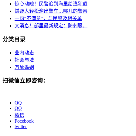
惊心动魄！民警追到海里给逃犯戴
嫌疑人轻松溜出警车…哪儿的警察
一句“不满意”，与民警及相关单
大消息！部里最新规定：防刺服、
分类目录
业内动态
社会与法
万象婚姻
扫微信立即咨询：
QQ
QQ
微信
Focebook
twitter