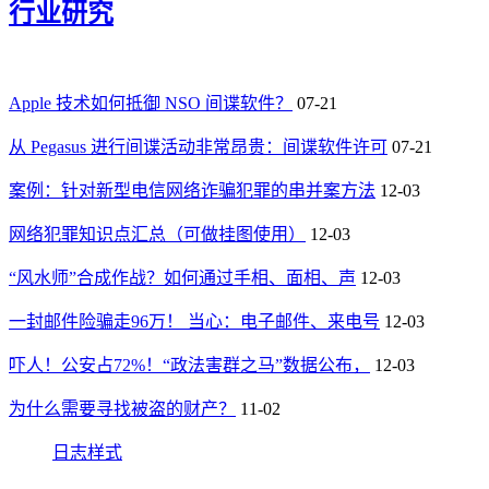
行业研究
Apple 技术如何抵御 NSO 间谍软件？
07-21
从 Pegasus 进行间谍活动非常昂贵：间谍软件许可
07-21
案例：针对新型电信网络诈骗犯罪的串并案方法
12-03
网络犯罪知识点汇总（可做挂图使用）
12-03
“风水师”合成作战？如何通过手相、面相、声
12-03
一封邮件险骗走96万！ 当心：电子邮件、来电号
12-03
吓人！公安占72%！“政法害群之马”数据公布，
12-03
为什么需要寻找被盗的财产？
11-02
日志样式