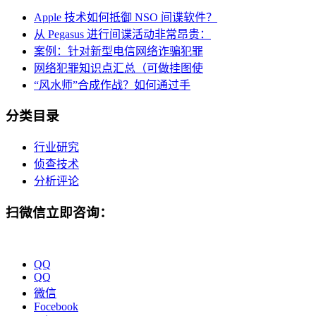
Apple 技术如何抵御 NSO 间谍软件？
从 Pegasus 进行间谍活动非常昂贵：
案例：针对新型电信网络诈骗犯罪
网络犯罪知识点汇总（可做挂图使
“风水师”合成作战？如何通过手
分类目录
行业研究
侦查技术
分析评论
扫微信立即咨询：
QQ
QQ
微信
Focebook