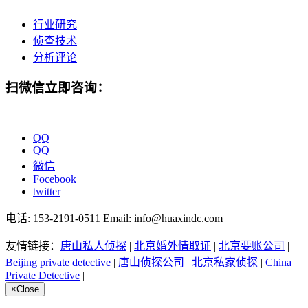
行业研究
侦查技术
分析评论
扫微信立即咨询：
QQ
QQ
微信
Focebook
twitter
电话: 153-2191-0511 Email: info@huaxindc.com
友情链接：
唐山私人侦探
|
北京婚外情取证
|
北京要账公司
|
Beijing private detective
|
唐山侦探公司
|
北京私家侦探
|
China
Private Detective
|
×
Close