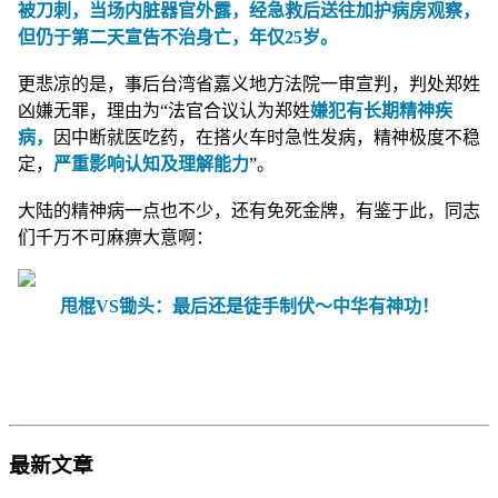
被刀刺，当场内脏器官外露，经急救后送往加护病房观察，
但仍于第二天宣告不治身亡，年仅25岁。
更悲凉的是，事后台湾省嘉义地方法院一审宣判，判处郑姓
凶嫌无罪，理由为“法官合议认为郑姓
嫌犯有长期精神疾
病，
因中断就医吃药，在搭火车时急性发病，精神极度不稳
定，
严重影响认知及理解能力
”。
大陆的精神病一点也不少，还有免死金牌，有鉴于此，同志
们千万不可麻痹大意啊：
甩棍VS锄头：最后还是徒手制伏～中华有神功！
最新文章