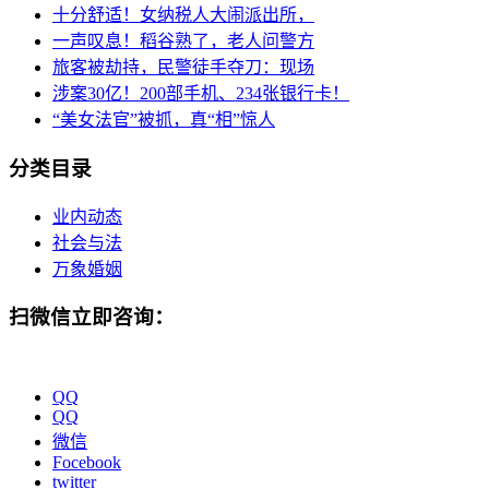
十分舒适！女纳税人大闹派出所，
一声叹息！稻谷熟了，老人问警方
旅客被劫持，民警徒手夺刀：现场
涉案30亿！200部手机、234张银行卡！
“美女法官”被抓，真“相”惊人
分类目录
业内动态
社会与法
万象婚姻
扫微信立即咨询：
QQ
QQ
微信
Focebook
twitter