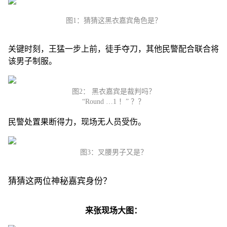
图1：猜猜这黑衣嘉宾角色是？
关键时刻，王猛一步上前，徒手夺刀，其他民警配合联合将
该男子制服。
图2： 黑衣嘉宾是裁判吗？
“Round …1 ！” ？？
民警处置果断得力，现场无人员受伤。
图3：叉腰男子又是？
猜猜这两位神秘嘉宾身份？
来张现场大图：