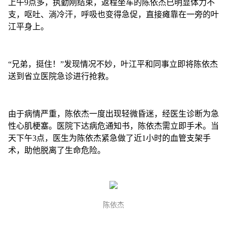
上午9点多，执勤刚结束，返程坐车的陈依杰已明显体力不
支，呕吐、淌冷汗，呼吸也变得急促，直接瘫靠在一旁的叶
江平身上。
“兄弟，挺住！”发现情况不妙，叶江平和同事立即将陈依杰
送到省立医院急诊进行抢救。
由于病情严重，陈依杰一度出现轻微昏迷，经医生诊断为急
性心肌梗塞。医院下达病危通知书，陈依杰需立即手术。当
天下午3点，医生为陈依杰紧急做了近1小时的血管支架手
术，助他脱离了生命危险。
陈依杰