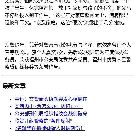
太劳累，但陈依杰总是不听劝。今年6月，陈依杰的第二个
孩子出生，休完陪产假，放下对家庭与孩子的不舍，他又马
不停地投入到工作中。“这些年对家庭照顾太少，满满都是
遗憾和亏欠。”谈及家庭，这位“硬汉”流露出了几分愧疚。
从警17年，凭着对警察事业的执着与坚守，陈依杰曾记个人
三等功2次，获个人嘉奖5次，先后6次被评定为年度优秀公
务员，荣获福州市公安局优秀共产党员、福州市优秀人民警
察暨训练标兵等荣誉称号。
最新文章
幸运：交警街头执勤突发心梗倒在
买猪肉少7两怎么办：拨打110！
公安部刑侦局组织指纹会战侦破命
欣赏几组警察的“条件反射”
2名辅警在抓捕嫌疑人时被刺伤！