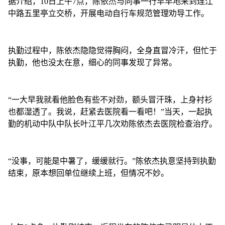
据介绍，10日上午7点，陈依杰与同事一行早早地来到连江
中路五里亭立交桥，开展电动自行车规范管理劝导工作。
执勤过程中，陈依杰隐隐觉得胸闷，全身直冒冷汗，但忙于
执勤，他也没太在意，细心的同事发现了异常。
“一大早我就看他脸色有些不对劲，额头冒汗珠，上身衬衫
也都湿透了。我说，赶紧去医院看一看吧！”当天，一起执
勤的机动中队中队长叶江平几次劝陈依杰去医院检查治疗。
“没事，可能是中暑了，缓缓就行。”陈依杰执意坚持到执勤
结束，原本想回单位继续上班，但情况不妙。