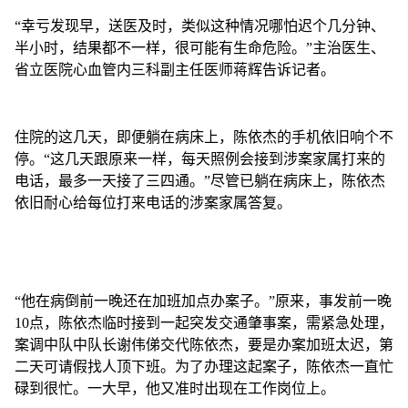
“幸亏发现早，送医及时，类似这种情况哪怕迟个几分钟、
半小时，结果都不一样，很可能有生命危险。”主治医生、
省立医院心血管内三科副主任医师蒋辉告诉记者。
住院的这几天，即便躺在病床上，陈依杰的手机依旧响个不
停。“这几天跟原来一样，每天照例会接到涉案家属打来的
电话，最多一天接了三四通。”尽管已躺在病床上，陈依杰
依旧耐心给每位打来电话的涉案家属答复。
“他在病倒前一晚还在加班加点办案子。”原来，事发前一晚
10点，陈依杰临时接到一起突发交通肇事案，需紧急处理，
案调中队中队长谢伟俤交代陈依杰，要是办案加班太迟，第
二天可请假找人顶下班。为了办理这起案子，陈依杰一直忙
碌到很忙。一大早，他又准时出现在工作岗位上。