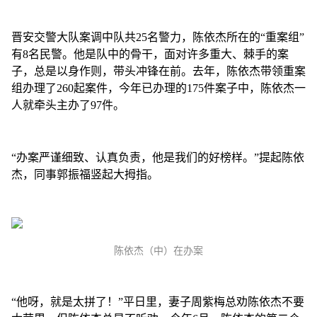
晋安交警大队案调中队共25名警力，陈依杰所在的“重案组”
有8名民警。他是队中的骨干，面对许多重大、棘手的案
子，总是以身作则，带头冲锋在前。去年，陈依杰带领重案
组办理了260起案件，今年已办理的175件案子中，陈依杰一
人就牵头主办了97件。
“办案严谨细致、认真负责，他是我们的好榜样。”提起陈依
杰，同事郭振福竖起大拇指。
陈依杰（中）在办案
“他呀，就是太拼了！”平日里，妻子周紫梅总劝陈依杰不要